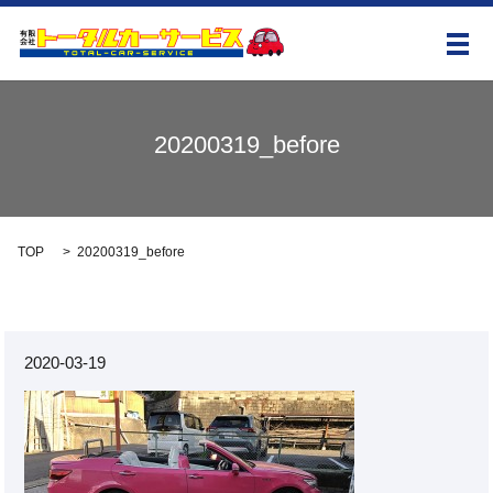
メ
20200319_before
TOP
20200319_before
2020-03-19